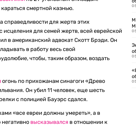
о
0
 караться смертной казнью.
М
а справедливости для жертв этих
М
с исцеления для семей жертв, всей еврейской
05
вил в американский адвокат Скотт Брэди. Он
Э
кладывать в работу весь свой
о
05
удолюбие, чтобы, таким образом, воздать
«
о
л
огонь по прихожанам синагоги «Древо
05
львания. Он убил 11 человек, еще шесть
релки с полицией Бауэрс сдался.
ами «все евреи должны умереть», а в
о негативно
высказывался
в отношении к