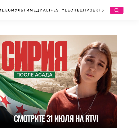
ИДЕО
МУЛЬТИМЕДИА
LIFESTYLE
СПЕЦПРОЕКТЫ