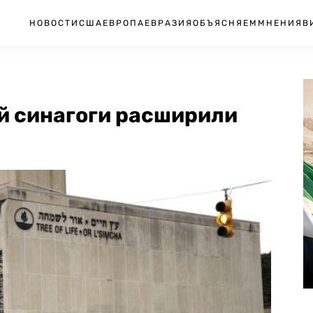
НОВОСТИ
США
ЕВРОПА
ЕВРАЗИЯ
ОБЪЯСНЯЕМ
МНЕНИЯ
В
й синагоги расширили