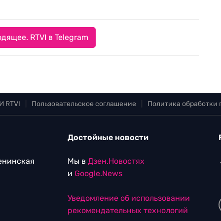
дящее. RTVI в Telegram
И RTVI
|
Пользовательское соглашение
|
Политика обработки
Достойные новости
Ленинская
Мы в
Дзен.Новостях
и
Google.News
Уведомление об использовании
рекомендательных технологий