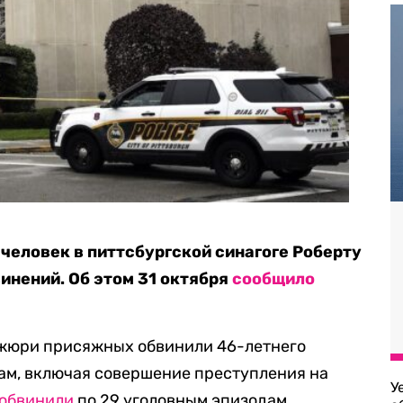
 человек в питтсбургской синагоге Роберту
инений. Об этом 31 октября
сообщило
 жюри присяжных обвинили 46-летнего
ам, включая совершение преступления на
У
обвинили
по 29 уголовным эпизодам.