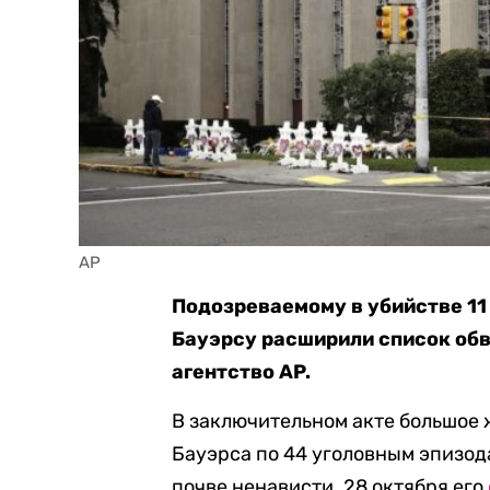
AP
Подозреваемому в убийстве 11
Бауэрсу расширили список обв
агентство AP.
В заключительном акте большое
Бауэрса по 44 уголовным эпизод
почве ненависти. 28 октября его