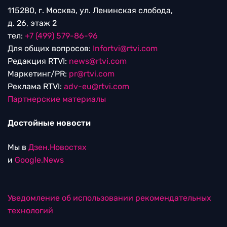
115280, г. Москва, ул. Ленинская слобода,
д. 26, этаж 2
тел:
+7 (499) 579-86-96
Для общих вопросов:
Infortvi@rtvi.com
Редакция RTVI:
news@rtvi.com
Маркетинг/PR:
pr@rtvi.com
Реклама RTVI:
adv-eu@rtvi.com
Партнерские материалы
Достойные новости
Мы в
Дзен.Новостях
и
Google.News
Уведомление об использовании рекомендательных
технологий