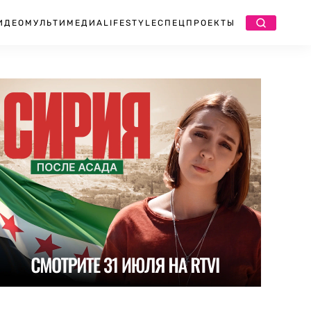
ИДЕО
МУЛЬТИМЕДИА
LIFESTYLE
СПЕЦПРОЕКТЫ