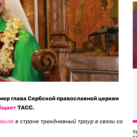
умер глава Сербской православной церкви
бщает
ТАСС.
явило
в стране трехдневный траур в связи со
У