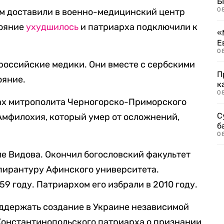
Б
0
ом доставили в военно-медицинский центр
тояние
ухудшилось
и патриарха подключили к
«
Е
0
российские медики. Они вместе с сербскими
П
ояние.
к
0
нах митрополита Черногорско-Приморского
С
Амфилохия, который умер от осложнений,
б
0
ле Видова. Окончил богословский факультет
пирантуру Афинского университета.
9 году. Патриархом его избрали в 2010 году.
ддержать создание в Украине независимой
Константинопольского патриарха о признании