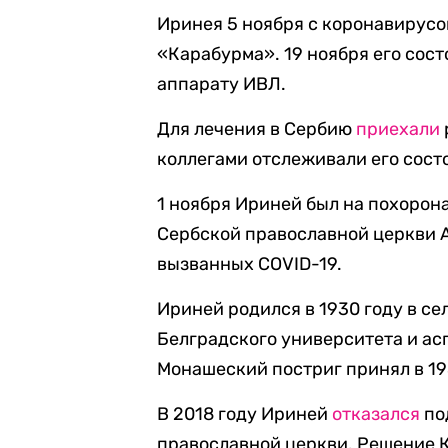
Иринея 5 ноября с коронавирус
«Карабурма». 19 ноября его сос
аппарату ИВЛ.
Для лечения в Сербию
приехали
коллегами отслеживали его сост
1 ноября Ириней был на похоро
Сербской православной церкви 
вызванных COVID-19.
Ириней родился в 1930 году в се
Белградского университета и ас
Монашеский постриг принял в 195
В 2018 году Ириней
отказался
по
православной церкви. Решение 