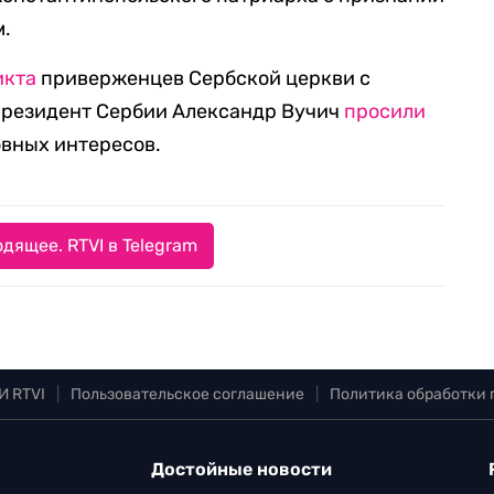
м.
икта
приверженцев Сербской церкви с
президент Сербии Александр Вучич
просили
овных интересов.
дящее. RTVI в Telegram
И RTVI
|
Пользовательское соглашение
|
Политика обработки
Достойные новости