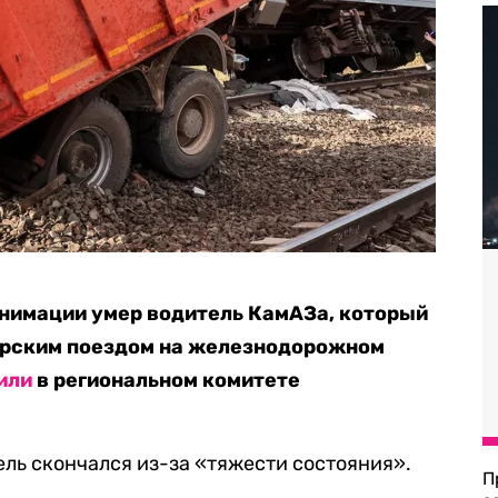
анимации умер водитель КамАЗа, который
ирским поездом на железнодорожном
или
в региональном комитете
ель скончался из-за «тяжести состояния».
П