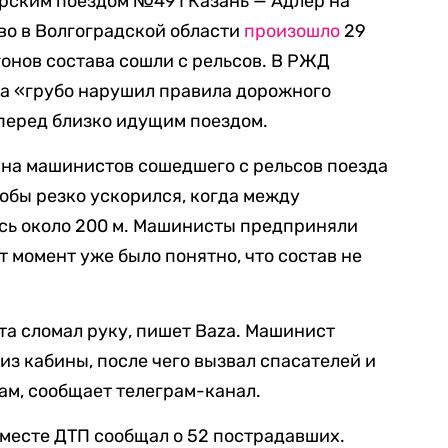
рским поездом №491 Казань — Адлер на
во в Волгоградской области
произошло
29
гонов состава сошли с рельсов. В РЖД
ка «грубо нарушил правила дорожного
перед близко идущим поездом.
 на машинистов сошедшего с рельсов поезда
кобы резко ускорился, когда между
ось около 200 м. Машинисты предприняли
т момент уже было понятно, что состав не
а сломал руку, пишет Baza. Машинист
из кабины, после чего вызвал спасателей и
м, сообщает телеграм-канал.
месте ДТП сообщал о 52 пострадавших.