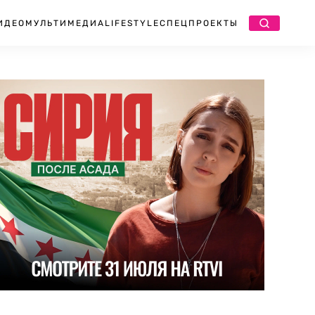
ИДЕО
МУЛЬТИМЕДИА
LIFESTYLE
СПЕЦПРОЕКТЫ