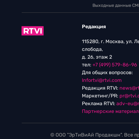
Выходные данные СМ
Редакция
115280, г. Москва, ул. 
слобода,
д. 26, этаж 2
тел:
+7 (499) 579-86-96
Для общих вопросов:
Infortvi@rtvi.com
Редакция RTVI:
news@rt
Маркетинг/PR:
pr@rtvi
Реклама RTVI:
adv-eu@r
Партнерские материа
© ООО "ЭрТиВиАй Продакшн". Все пр