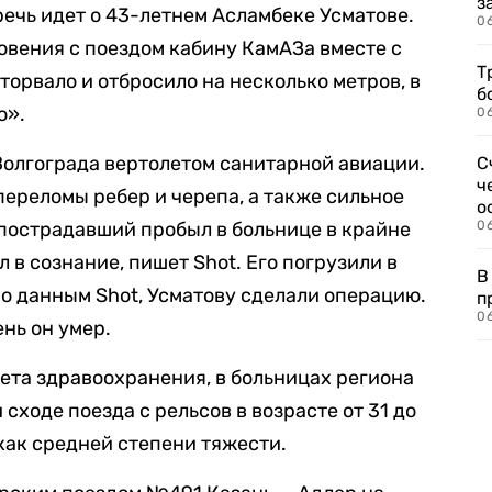
з
 речь идет о 43-летнем Асламбеке Усматове.
0
новения с поездом кабину КамАЗа вместе с
Т
орвало и отбросило на несколько метров, в
б
о».
0
Волгограда вертолетом санитарной авиации.
С
ч
переломы ребер и черепа, а также сильное
о
 пострадавший пробыл в больнице в крайне
0
 в сознание, пишет Shot. Его погрузили в
В
по данным Shot, Усматову сделали операцию.
п
0
день он умер.
ета здравоохранения, в больницах региона
сходе поезда с рельсов в возрасте от 31 до
как средней степени тяжести.