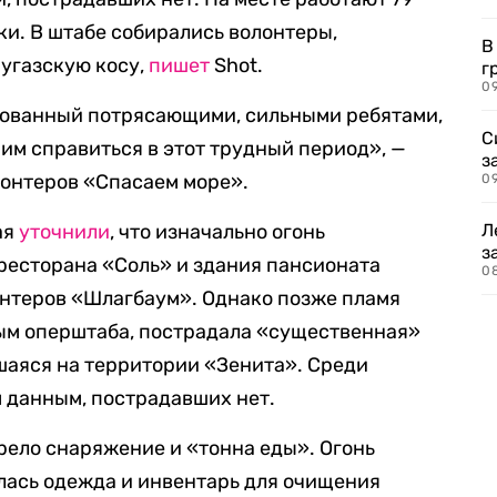
ки. В штабе собирались волонтеры,
В
угазскую косу,
пишет
Shot.
г
09
изованный потрясающими, сильными ребятами,
С
 им справиться в этот трудный период», —
з
лонтеров «Спасаем море».
0
ая
уточнили
, что изначально огонь
Л
з
ресторана «Соль» и здания пансионата
0
лонтеров «Шлагбаум». Однако позже пламя
ным оперштаба, пострадала «существенная»
шаяся на территории «Зенита». Среди
 данным, пострадавших нет.
орело снаряжение и «тонна еды». Огонь
илась одежда и инвентарь для очищения