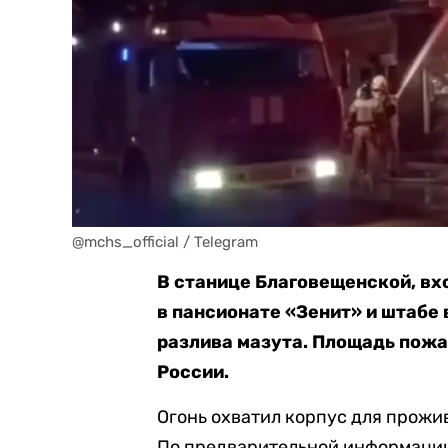
@mchs_official / Telegram
В станице Благовещенской, вх
в пансионате «Зенит» и штабе
разлива мазута. Площадь пожар
России.
Огонь охватил корпус для прожи
По предварительной информации,