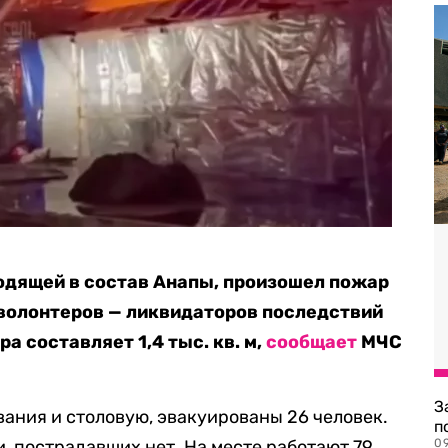
одящей в состав Анапы, произошел пожар
 волонтеров — ликвидаторов последствий
а составляет 1,4 тыс. кв. м,
сообщает
МЧС
З
вания и столовую, эвакуированы 26 человек.
п
 пострадавших нет. На месте работают 79
0