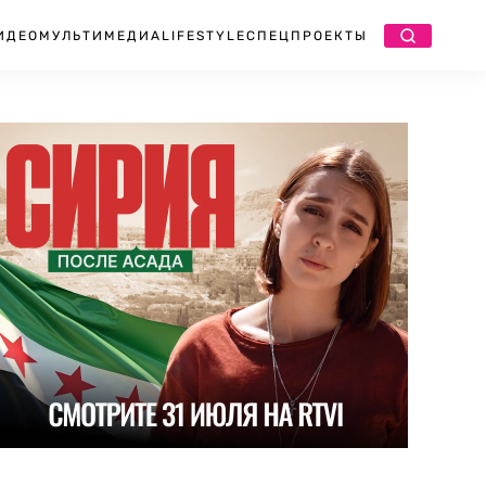
ИДЕО
МУЛЬТИМЕДИА
LIFESTYLE
СПЕЦПРОЕКТЫ