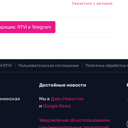
Связаться с автором
дящее. RTVI в Telegram
И RTVI
|
Пользовательское соглашение
|
Политика обработки
Достойные новости
Ленинская
Мы в
Дзен.Новостях
и
Google.News
Уведомление об использовании
рекомендательных технологий