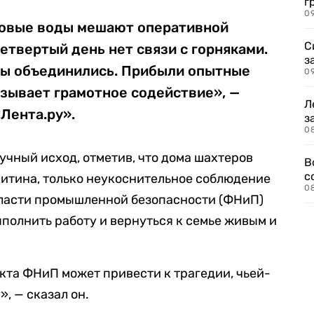
г
09
товые воды мешают оперативной
С
етвертый день нет связи с горняками.
з
илы объединились. Прибыли опытные
0
азывает грамотное содействие», —
Л
Лента.ру».
з
0
учный исход, отметив, что дома шахтеров
В
с
китина, только неукоснительное соблюдение
0
бласти промышленной безопасности (ФНиП)
ыполнить работу и вернуться к семье живым и
та ФНиП может привести к трагедии, чьей-
», — сказал он.