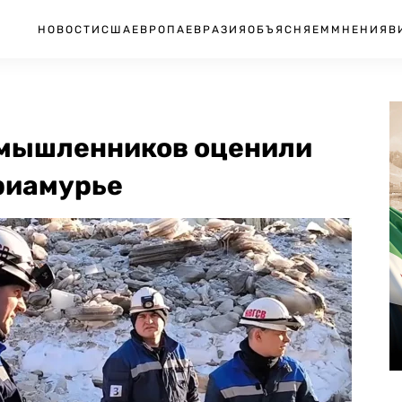
НОВОСТИ
США
ЕВРОПА
ЕВРАЗИЯ
ОБЪЯСНЯЕМ
МНЕНИЯ
В
омышленников оценили
Приамурье