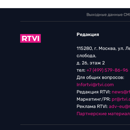
Выходные данные СМ
Редакция
115280, г. Москва, ул. 
слобода,
д. 26, этаж 2
тел:
+7 (499) 579-86-96
Для общих вопросов:
Infortvi@rtvi.com
Редакция RTVI:
news@rt
Маркетинг/PR:
pr@rtvi
Реклама RTVI:
adv-eu@r
Партнерские материа