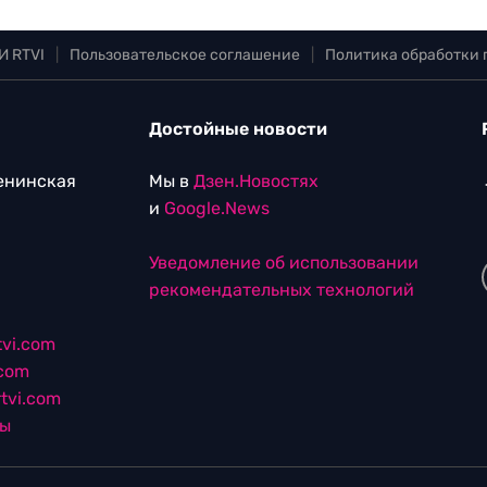
И RTVI
|
Пользовательское соглашение
|
Политика обработки
Достойные новости
Ленинская
Мы в
Дзен.Новостях
и
Google.News
Уведомление об использовании
рекомендательных технологий
vi.com
.com
tvi.com
лы