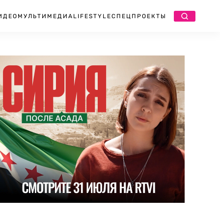
ИДЕО
МУЛЬТИМЕДИА
LIFESTYLE
СПЕЦПРОЕКТЫ