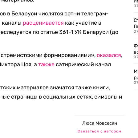
и
0
в в Беларуси числятся сотни телеграм-
С
и каналы
расценивается
как участие в
Г
еследуется по статье 361-1 УК Беларуси (до
07
Ф
в
экстремистскими формированиями»,
оказался
,
07
Виктора Цоя, а
также
сатирический канал
М
р
07
тских материалов значатся также книги,
ьные страницы в социальных сетях, символы и
Люся Мовсесян
Связаться с автором