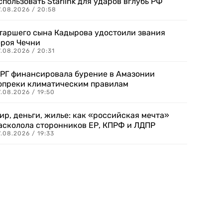
спользовать Starlink для ударов вглубь РФ
7.08.2026 / 20:58
таршего сына Кадырова удостоили звания
ероя Чечни
.08.2026 / 20:31
РГ финансировала бурение в Амазонии
опреки климатическим правилам
.08.2026 / 19:50
ир, деньги, жилье: как «российская мечта»
асколола сторонников ЕР, КПРФ и ЛДПР
.08.2026 / 19:33