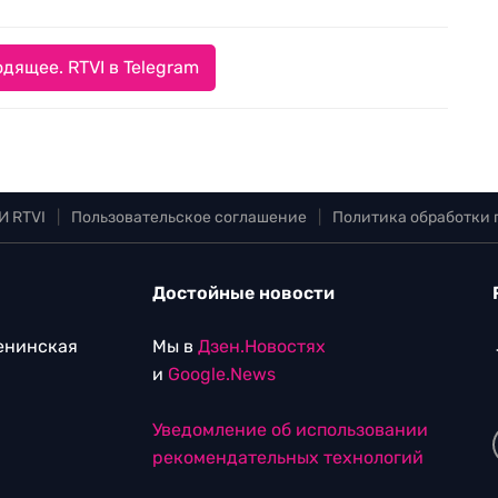
дящее. RTVI в Telegram
И RTVI
|
Пользовательское соглашение
|
Политика обработки
Достойные новости
Ленинская
Мы в
Дзен.Новостях
и
Google.News
Уведомление об использовании
рекомендательных технологий