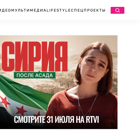
ИДЕО
МУЛЬТИМЕДИА
LIFESTYLE
СПЕЦПРОЕКТЫ