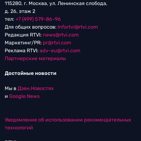
115280, г. Москва, ул. Ленинская слобода,
д. 26, этаж 2
тел:
+7 (499) 579-86-96
Для общих вопросов:
Infortvi@rtvi.com
Редакция RTVI:
news@rtvi.com
Маркетинг/PR:
pr@rtvi.com
Реклама RTVI:
adv-eu@rtvi.com
Партнерские материалы
Достойные новости
Мы в
Дзен.Новостях
и
Google.News
Уведомление об использовании рекомендательных
технологий