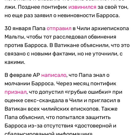
лжи. Позднее понтифик
извинился
за свой тон,
но еще раз заявил о невиновности Барроса.
30 января Папа
отправил
в Чили архиепископа
Мальты, чтобы тот расследовал обвинения
против Барроса. В Ватикане объяснили, что это
связано с новыми фактами, но не уточнили, с
какими.
В феврале AP
написало
, что Папа знал о
молчании Барроса. Через месяц понтифик
признал
, что допустил «грубые ошибки» при
оценке секс-скандала в Чили и пригласил в
Ватикан всех чилийских епископов. Также
Папа объяснил, что попытался защитить
Барроса из-за отсутствия «достоверной и
сбалансированной информации».