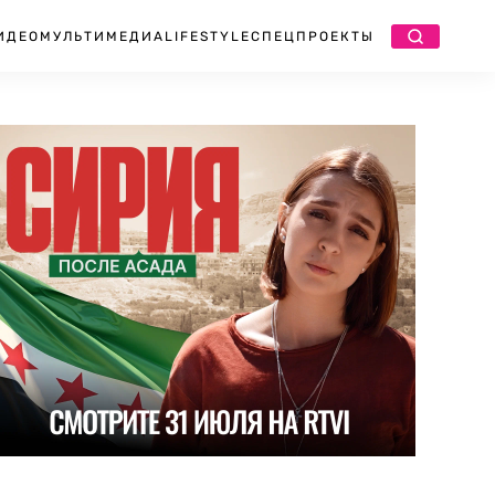
ИДЕО
МУЛЬТИМЕДИА
LIFESTYLE
СПЕЦПРОЕКТЫ