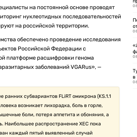
п
08
специалисты на постоянной основе проводят
иторинг нуклеотидных последовательностей
П
ируют на российской территории.
о
08
мства обеспечено проведение исследования
«
бъектов Российской Федерации с
ф
ой платформе расшифровки генома
0
аразитарных заболеваний VGARus», —
Т
в
08
е ранних субвариантов FLiRT омикрона (KS.1.1
еловека возникает лихорадка, боль в горле,
ышечные боли, потеря аппетита и обоняния, а
ь. Наибольшее распространение ХЕС пока
зван каждый пятый выявленный случай