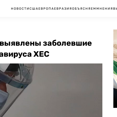
НОВОСТИ
США
ЕВРОПА
ЕВРАЗИЯ
ОБЪЯСНЯЕМ
МНЕНИЯ
В
и выявлены заболевшие
авируса XEC