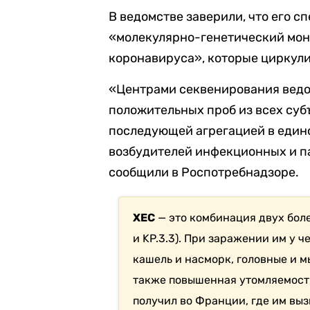
В ведомстве заверили, что его 
«молекулярно-генетический мон
коронавируса», которые циркул
«Центрами секвенирования ведо
положительных проб из всех су
последующей агрегацией в един
возбудителей инфекционных и п
сообщили в Роспотребнадзоре.
XEC
— это комбинация двух боле
и KP.3.3). При заражении им у ч
кашель и насморк, головные и м
также повышенная утомляемост
получил во Франции, где им вы