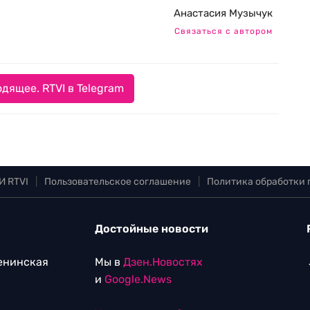
Анастасия Музычук
Связаться с автором
дящее. RTVI в Telegram
И RTVI
|
Пользовательское соглашение
|
Политика обработки
Достойные новости
Ленинская
Мы в
Дзен.Новостях
и
Google.News