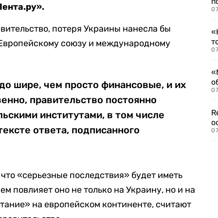
п
ента.ру».
07
вительство, потеря Украины нанесла бы
«
т
Европейскому союзу и международному
07
«
о
до шире, чем просто финансовые, и их
07
венно, правительство постоянно
R
ьскими институтами, в том числе
о
 тексте ответа, подписанного
07
, что «серьезные последствия» будет иметь
 повлияет оно не только на Украину, но и на
етание» на европейском континенте, считают