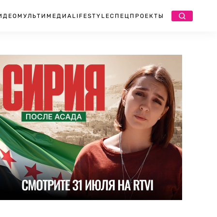
ИДЕО
МУЛЬТИМЕДИА
LIFESTYLE
СПЕЦПРОЕКТЫ