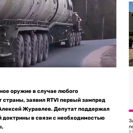
ное оружие в случае любого
т страны, заявил RTVI первый зампред
 Алексей Журавлев. Депутат поддержал
й доктрины в связи с необходимостью
З
ы.
п
0