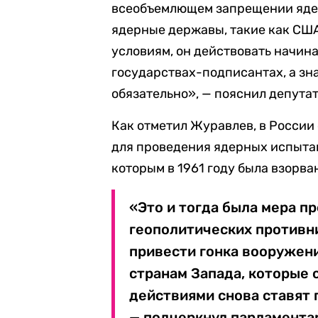
всеобъемлющем запрещении ядер
ядерные державы, такие как США
условиям, он действовать начинае
государствах-подписантах, а зна
обязательно», — пояснил депутат
Как отметил Журавлев, в России
для проведения ядерных испытани
которым в 1961 году была взорв
«Это и тогда была мера п
геополитических противни
привести гонка вооружен
странам Запада, которые
действиями снова ставят 
— подчеркнул парламента