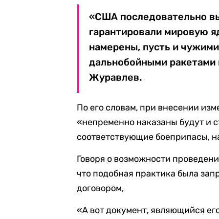
«США последовательно вы
гарантировали мировую яд
намерены, пусть и чужими
дальнобойными ракетами п
Журавлев.
По его словам, при внесении изм
«непременно наказаны будут и с
соответствующие боеприпасы, н
Говоря о возможности проведен
что подобная практика была зап
договором,
«А вот документ, являющийся ег