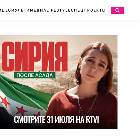
ИДЕО
МУЛЬТИМЕДИА
LIFESTYLE
СПЕЦПРОЕКТЫ