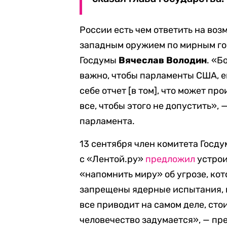
России есть чем ответить на в
западным оружием по мирным г
Госдумы
Вячеслав Володин
. «Б
важно, чтобы парламенты США, е
себе отчет [в том], что может п
все, чтобы этого не допустить»,
парламента.
13 сентября член комитета Госд
с «Лентой.ру»
предложил
устрои
«напомнить миру» об угрозе, кот
запрещены ядерные испытания, но
все приводит на самом деле, сто
человечество задумается», — пр