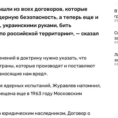
шли из всех договоров, которые
В
г
ерную безопасность, а теперь еще и
09
, украинскими руками, бить
о российской территории», — сказал
С
з
0
Л
енений в доктрину нужно указать, что
з
0
траны, которые производят и поставляют
аносящие нам вред».
ия ядерных испытаний, Журавлев напомнил,
рещена еще в 1963 году Московским
о юридическим наследником, Договор о