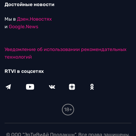
Достойные новости
Мы в
Дзен.Новостях
и
Google.News
Уведомление об использовании рекомендательных
технологий
RTVI в соцсетях
18+
© ООО "ЭрТиВиАй Продакшн". Все права защищены.