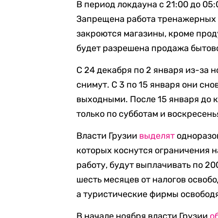
В период локдауна с 21:00 до 0
Запрещена работа тренажерных з
закроются магазины, кроме проду
будет разрешена продажа бытово
С 24 декабря по 2 января из-за 
снимут. С 3 по 15 января они сно
выходными. После 15 января до 
только по субботам и воскресень
Власти Грузии
выделят
одноразов
которых коснутся ограничения на
работу, будут выплачивать по 20
шесть месяцев от налогов освоб
а туристические фирмы освободят
В начале ноября власти Грузии
о