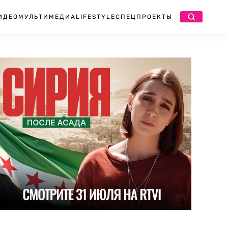
ИДЕО
МУЛЬТИМЕДИА
LIFESTYLE
СПЕЦПРОЕКТЫ