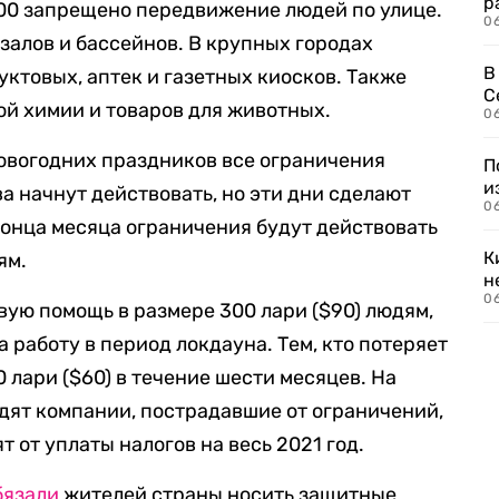
р
5:00 запрещено передвижение людей по улице.
06
алов и бассейнов. В крупных городах
В
ктовых, аптек и газетных киосков. Также
С
й химии и товаров для животных.
06
новогодних праздников все ограничения
П
и
ва начнут действовать, но эти дни сделают
06
конца месяца ограничения будут действовать
К
ям.
н
06
ую помощь в размере 300 лари ($90) людям,
 работу в период локдауна. Тем, кто потеряет
0 лари ($60) в течение шести месяцев. На
одят компании, пострадавшие от ограничений,
 от уплаты налогов на весь 2021 год.
бязали
жителей страны носить защитные