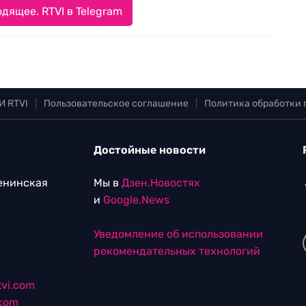
дящее. RTVI в Telegram
И RTVI
|
Пользовательское соглашение
|
Политика обработки
Достойные новости
Ленинская
Мы в
Дзен.Новостях
и
Google.News
Уведомление об использовании
рекомендательных технологий
vi.com
.com