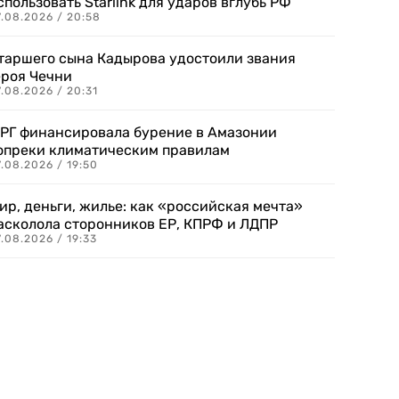
спользовать Starlink для ударов вглубь РФ
7.08.2026 / 20:58
таршего сына Кадырова удостоили звания
ероя Чечни
.08.2026 / 20:31
РГ финансировала бурение в Амазонии
опреки климатическим правилам
.08.2026 / 19:50
ир, деньги, жилье: как «российская мечта»
асколола сторонников ЕР, КПРФ и ЛДПР
.08.2026 / 19:33