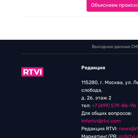
Объясняем происхо
Выходные данные СМ
Редакция
115280, г. Москва, ул. 
слобода,
д. 26, этаж 2
тел:
+7 (499) 579-86-96
Для общих вопросов:
Infortvi@rtvi.com
Редакция RTVI:
news@rt
Маркетинг/PR:
pr@rtvi