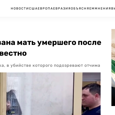
НОВОСТИ
США
ЕВРОПА
ЕВРАЗИЯ
ОБЪЯСНЯЕМ
МНЕНИЯ
В
вана мать умершего после
звестно
а, в убийстве которого подозревают отчима