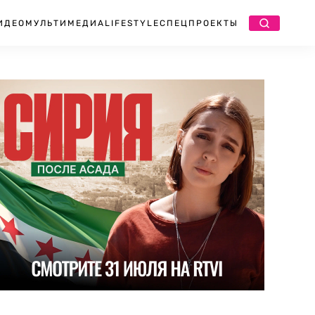
ИДЕО
МУЛЬТИМЕДИА
LIFESTYLE
СПЕЦПРОЕКТЫ