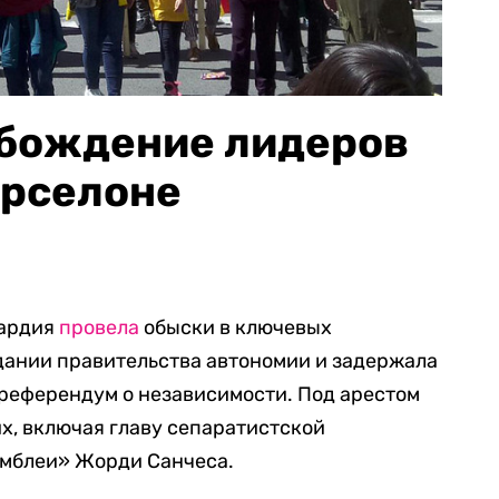
обождение лидеров
арселоне
вардия
провела
обыски в ключевых
дании правительства автономии и задержала
 референдум о независимости. Под арестом
их, включая главу сепаратистской
амблеи» Жорди Санчеса.