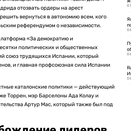
ж
0
дрида отозвать ордеры на арест
зрешить вернуться в автономию всем, кого
Я
рьским референдумом о независимости.
п
0
платформа «За демократию и
П
десятки политических и общественных
о
06
щий союз трудящихся Испании, который
енов, и главная профсоюзная сила Испании
R
И
0
стные каталонские политики — действующий
же Торрен, мэр Барселоны Ада Колау и
тельства Артур Мас, который также был под
обождение лидеров