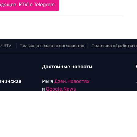
дящее. RTVI в Telegram
И RTVI
|
Пользовательское соглашение
|
Политика обработки
Достойные новости
Ленинская
Мы в
Дзен.Новостях
и
Google.News
Уведомление об использовании
рекомендательных технологий
vi.com
.com