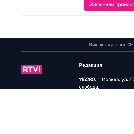
Объясняем происхо
Выходные данные СМ
Редакция
115280, г. Москва, ул. 
слобода,
д. 26, этаж 2
тел:
+7 (499) 579-86-96
Для общих вопросов:
Infortvi@rtvi.com
Редакция RTVI:
news@rt
Маркетинг/PR:
pr@rtvi