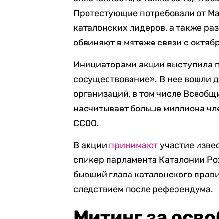
Протестующие потребовали от Ма
каталонских лидеров, а также ра
обвиняют в мятеже связи с октяб
Инициаторами акции выступила 
сосуществование». В нее вошли 
организаций, в том числе Всеоб
насчитывает больше миллиона чл
CCOO.
В акции
принимают
участие изве
спикер парламента Каталонии Ро
бывший глава каталонского прави
следствием после референдума.
Митинг за осв