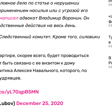
о
оловное дело по статье о нарушении
08
рименением насилия или с угрозой его
«
написал
адвокат Владимир Воронин. Он
ф
дственные действия на весь день.
0
Следственный комитет. Кроме того, силовики
Т
в
08
вартире, скорее всего, будет проводиться
В
т быть связано с ее визитом к дому
Р
08
итика Алексея Навального, которого, по
удрявцев.
t.co/yL7GqpB5MN
Lubov)
December 25, 2020