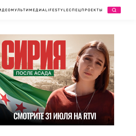
ИДЕО
МУЛЬТИМЕДИА
LIFESTYLE
СПЕЦПРОЕКТЫ