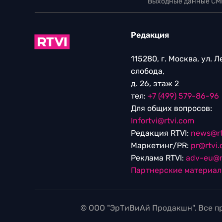
Выходные данные СМ
Редакция
115280, г. Москва, ул. 
слобода,
д. 26, этаж 2
тел:
+7 (499) 579-86-96
Для общих вопросов:
Infortvi@rtvi.com
Редакция RTVI:
news@rt
Маркетинг/PR:
pr@rtvi
Реклама RTVI:
adv-eu@r
Партнерские материа
© ООО "ЭрТиВиАй Продакшн". Все пр