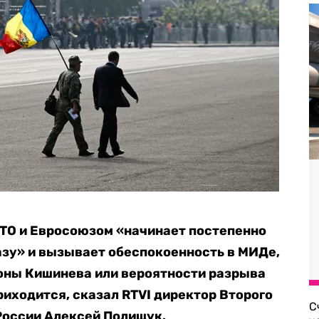
ТО и Евросоюзом «начинает постепенно
зу» и вызывает обеспокоенность в МИДе,
ороны Кишинева или вероятности разрыва
риходится, сказал RTVI директор Второго
С
России Алексей Полищук.