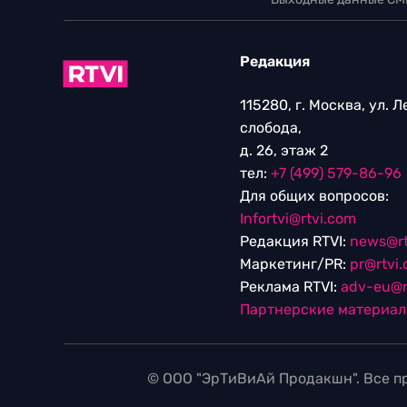
Редакция
115280, г. Москва, ул. 
слобода,
д. 26, этаж 2
тел:
+7 (499) 579-86-96
Для общих вопросов:
Infortvi@rtvi.com
Редакция RTVI:
news@rt
Маркетинг/PR:
pr@rtvi
Реклама RTVI:
adv-eu@r
Партнерские материа
© ООО "ЭрТиВиАй Продакшн". Все пр