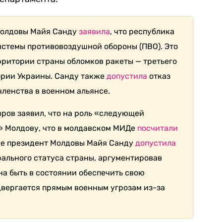
 Молдовы Майя Санду
заявила
, что республика
истемы противовоздушной обороны (ПВО). Это
рритории страны обломков ракеты — третьего
ории Украины. Санду также
допустила
отказ
членства в военном альянсе.
вров заявил, что на роль «следующей
» Молдову, что в молдавском МИДе
посчитали
е президент Молдовы Майя Санду
допустила
ального статуса страны, аргументировав
на быть в состоянии обеспечить свою
одвергается прямым военным угрозам из-за