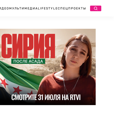
ИДЕО
МУЛЬТИМЕДИА
LIFESTYLE
СПЕЦПРОЕКТЫ