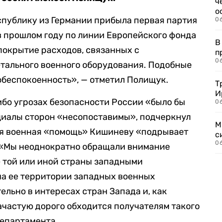
ч
о
еспублику из Германии прибыла первая партия
0
в прошлом году по линии Европейского фонда
В
покрытие расходов, связанных с
п
0
тального военного оборудования. Подобные
 обеспокоенность», — отметил Полищук.
Т
И
ибо угрозах безопасности России «было бы
06
циалы сторон «несопоставимы», подчеркнул
М
ная военная «помощь» Кишиневу «подрывает
с
0
 «Мы неоднократно обращали внимание
е той или иной страны западными
а ее территории западных военных
ельно в интересах стран Запада и, как
ачастую дорого обходится получателям такого
Департамента.