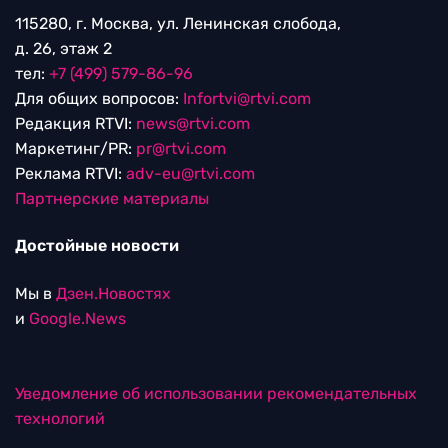
115280, г. Москва, ул. Ленинская слобода,
д. 26, этаж 2
тел:
+7 (499) 579-86-96
Для общих вопросов:
Infortvi@rtvi.com
Редакция RTVI:
news@rtvi.com
Маркетинг/PR:
pr@rtvi.com
Реклама RTVI:
adv-eu@rtvi.com
Партнерские материалы
Достойные новости
Мы в
Дзен.Новостях
и
Google.News
Уведомление об использовании рекомендательных
технологий