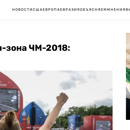
НОВОСТИ
США
ЕВРОПА
ЕВРАЗИЯ
ОБЪЯСНЯЕМ
МНЕНИЯ
В
н-зона ЧМ-2018: