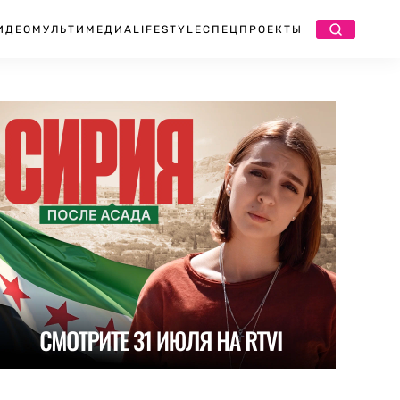
ИДЕО
МУЛЬТИМЕДИА
LIFESTYLE
СПЕЦПРОЕКТЫ