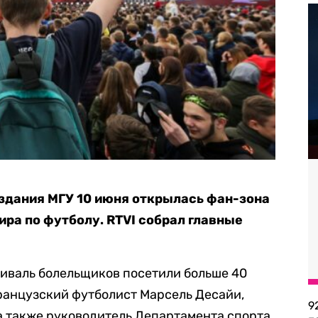
 здания МГУ 10 июня открылась фан-зона
ра по футболу. RTVI собрал главные
тиваль болельщиков посетили больше 40
ранцузский футболист Марсель Десайи,
9
а также руководитель Департамента спорта