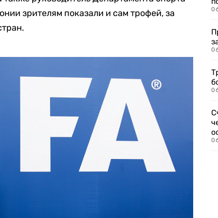
п
0
онии зрителям показали и сам трофей, за
стран.
П
з
0
Т
б
0
С
ч
о
0