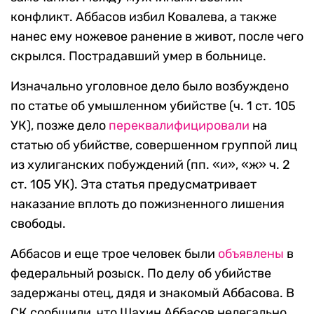
конфликт. Аббасов избил Ковалева, а также
нанес ему ножевое ранение в живот, после чего
скрылся. Пострадавший умер в больнице.
Изначально уголовное дело было возбуждено
по статье об умышленном убийстве (ч. 1 ст. 105
УК), позже дело
переквалифицировали
на
статью об убийстве, совершенном группой лиц
из хулиганских побуждений (пп. «и», «ж» ч. 2
ст. 105 УК). Эта статья предусматривает
наказание вплоть до пожизненного лишения
свободы.
Аббасов и еще трое человек были
объявлены
в
федеральный розыск. По делу об убийстве
задержаны отец, дядя и знакомый Аббасова. В
СК сообщили, что Шахин Аббасов нелегально