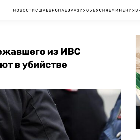
НОВОСТИ
США
ЕВРОПА
ЕВРАЗИЯ
ОБЪЯСНЯЕМ
МНЕНИЯ
В
ежавшего из ИВС
ют в убийстве