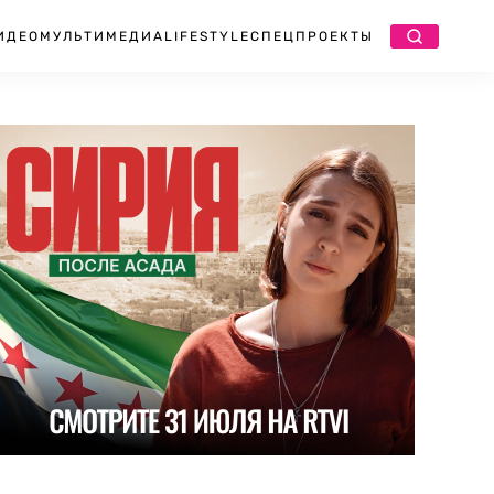
ИДЕО
МУЛЬТИМЕДИА
LIFESTYLE
СПЕЦПРОЕКТЫ