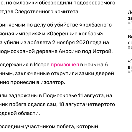
е, но силовики обезвредили подозреваемого
отдел Следственного комитета.
Л
з
0
виняемым по делу об убийстве «колбасного
Мясная империя» и «Озерецкие колбасы»
В
 убили из арбалета 2 ноября 2020 года на
с
0
 подмосковной деревне Аносино под Истрой.
«
содержания в Истре
произошел
в ночь на 6
в
0
анным, заключенные открутили замки дверей
нно пронесли в изолятор.
и задержаны в Подмосковье 11 августа, на
к побега сдался сам, 18 августа четвертого
одской области.
оследним участником побега, который