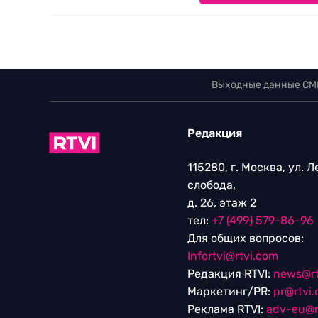
Выходные данные СМ
Редакция
115280, г. Москва, ул. 
слобода,
д. 26, этаж 2
тел:
+7 (499) 579-86-96
Для общих вопросов:
Infortvi@rtvi.com
Редакция RTVI:
news@rt
Маркетинг/PR:
pr@rtvi
Реклама RTVI:
adv-eu@r