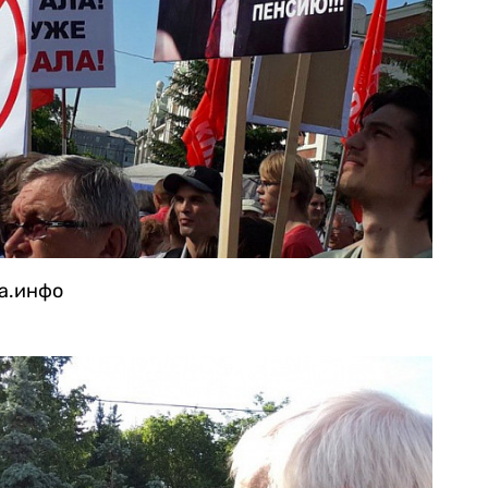
га.инфо