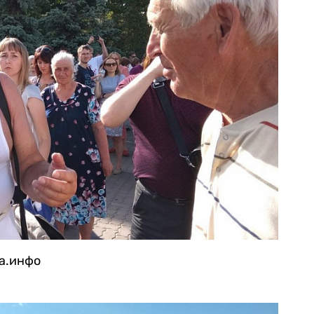
га.инфо