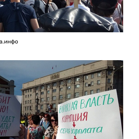
га.инфо