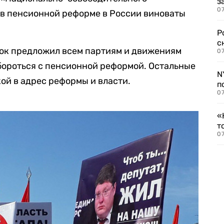
з
07
 в пенсионной реформе в России виноваты
Р
с
юк предложил всем партиям и движениям
07
бороться с пенсионной реформой. Остальные
N
ой в адрес реформы и власти.
п
07
«
т
07