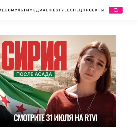
ИДЕО
МУЛЬТИМЕДИА
LIFESTYLE
СПЕЦПРОЕКТЫ