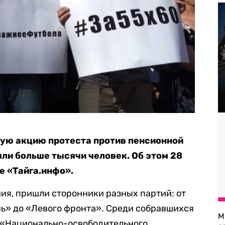
ную акцию протеста против пенсионной
и больше тысячи человек. Об этом 28
е «Тайга.инфо».
ия, пришли сторонники разных партий: от
ь» до «Левого фронта». Среди собравшихся
М
и «Национально-освободительного