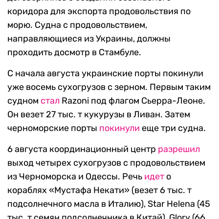
коридора для экспорта продовольствия по
морю. Судна с продовольствием,
направляющиеся из Украины, должны
проходить досмотр в Стамбуле.
С начала августа украинские порты покинули
уже восемь сухогрузов с зерном. Первым таким
судном
стал
Razoni под флагом Сьерра-Леоне.
Он везет 27 тыс. т кукурузы в Ливан. Затем
черноморские порты
покинули
еще три судна.
6 августа координационный центр
разрешил
выход четырех сухогрузов с продовольствием
из Черноморска и Одессы. Речь
идет
о
кораблях «Мустафа Некати» (везет 6 тыс. т
подсолнечного масла в Италию), Star Helena (45
тыс. т семян подсолнечника в Китай), Glory (66