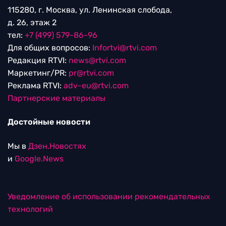
115280, г. Москва, ул. Ленинская слобода,
д. 26, этаж 2
тел:
+7 (499) 579-86-96
Для общих вопросов:
Infortvi@rtvi.com
Редакция RTVI:
news@rtvi.com
Маркетинг/PR:
pr@rtvi.com
Реклама RTVI:
adv-eu@rtvi.com
Партнерские материалы
Достойные новости
Мы в
Дзен.Новостях
и
Google.News
Уведомление об использовании рекомендательных
технологий