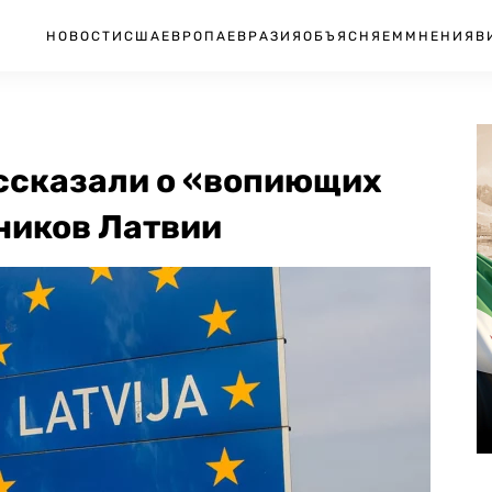
НОВОСТИ
США
ЕВРОПА
ЕВРАЗИЯ
ОБЪЯСНЯЕМ
МНЕНИЯ
В
ассказали о «вопиющих
ичников Латвии