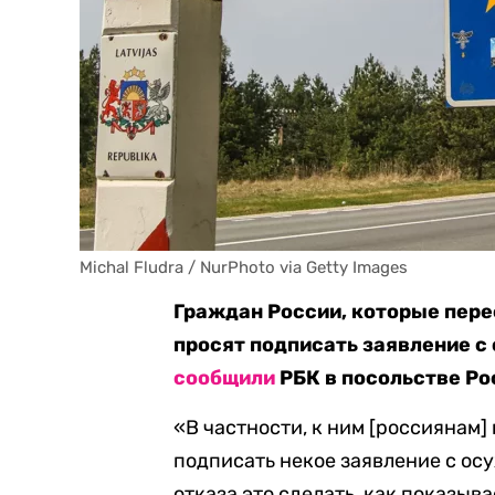
Michal Fludra / NurPhoto via Getty Images
Граждан России, которые пер
просят подписать заявление с
сообщили
РБК в посольстве Ро
«В частности, к ним [россиянам
подписать некое заявление с ос
отказа это сделать, как показыва