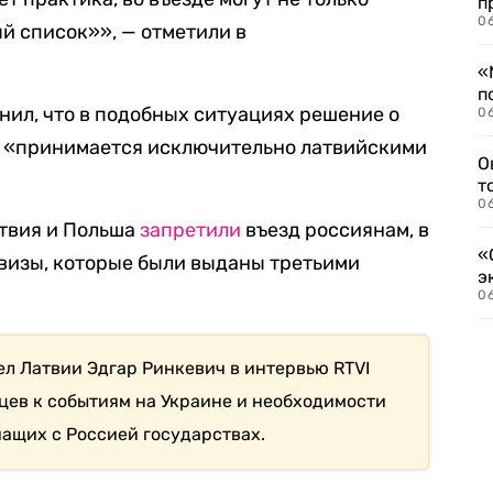
п
06
ый список»», — отметили в
«
п
нил, что в подобных ситуациях решение о
06
у «принимается исключительно латвийскими
О
т
06
атвия и Польша
запретили
въезд россиянам, в
«
визы, которые были выданы третьими
э
06
л Латвии Эдгар Ринкевич в интервью RTVI
цев к событиям на Украине и необходимости
ащих с Россией государствах.