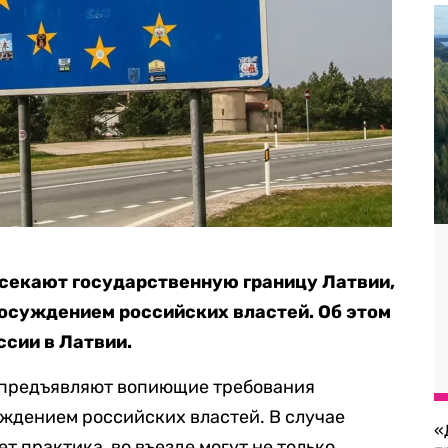
есекают государственную границу Латвии,
 осуждением российских властей. Об этом
ссии в Латвии.
] предъявляют вопиющие требования
уждением российских властей. В случае
«
ет практика, во въезде могут не только