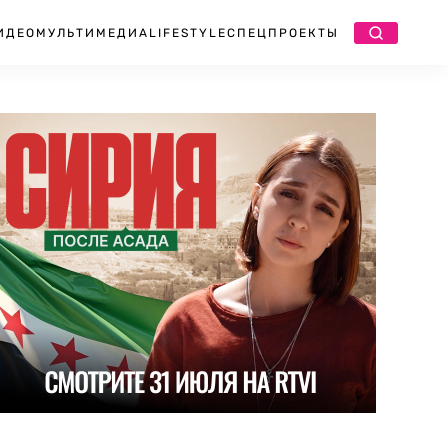
ИДЕО
МУЛЬТИМЕДИА
LIFESTYLE
СПЕЦПРОЕКТЫ