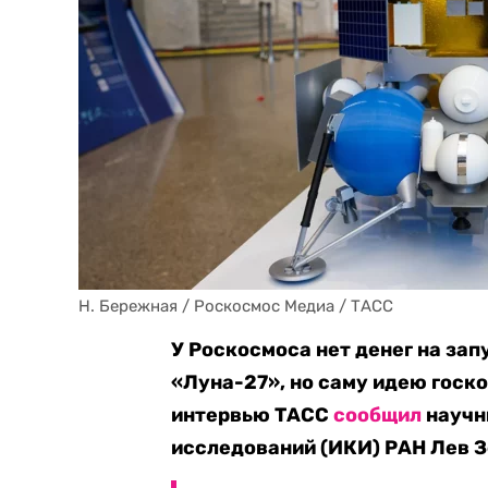
Н. Бережная / Роскосмос Медиа / ТАСС
У Роскосмоса нет денег на за
«Луна-27», но саму идею госк
интервью ТАСС
сообщил
научн
исследований (ИКИ) РАН Лев 