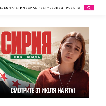
ИДЕО
МУЛЬТИМЕДИА
LIFESTYLE
СПЕЦПРОЕКТЫ