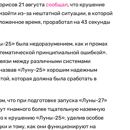
орисов 21 августа
сообщал
, что крушение
изойти из-за нештатной ситуации, в которой
оложенное время, проработал на 43 секунды
ны-25» была недоразумением, как и промах
истематической принципиальной ошибкой».
связи между различными системами
, назвав «Луну-25» хорошим надежным
той, которая должна была сработать в
ом, что при подготовке запуска «Луны-27»
ут «намного более тщательную наземную
о к крушению «Луны-25», уделив особое
ки и тому, как они функционируют на