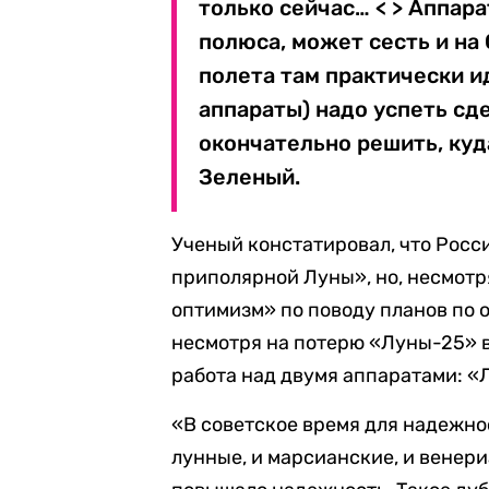
только сейчас… < > Аппар
полюса, может сесть и на
полета там практически и
аппараты) надо успеть сде
окончательно решить, куд
Зеленый.
Ученый констатировал, что Росс
приполярной Луны», но, несмотр
оптимизм» по поводу планов по 
несмотря на потерю «Луны-25» в
работа над двумя аппаратами: «
«В советское время для надежно
лунные, и марсианские, и венери