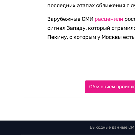
последних этапах сближения с л
Зарубежные СМИ
расценили
рос
сигнал Западу, который стремил
Пекину, с которым у Москвы ест
Объясняем происхо
Выходные данные СМ