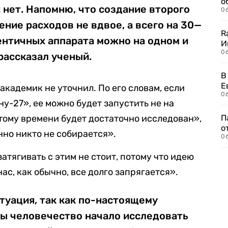
о
нет. Напомню, что создание второго
06
ение расходов не вдвое, а всего на 30—
R
ентичных аппарата можно на одном и
И
0
рассказал ученый.
В
Е
 академик не уточнил. По его словам, если
06
ну-27», ее можно будет запустить не на
ому времени будет достаточно исследован»,
П
о
нно никто не собирается».
06
затягивать с этим не стоит, потому что идею
нас, как обычно, все долго запрягается».
туация, так как по-настоящему
ы человечество начало исследовать