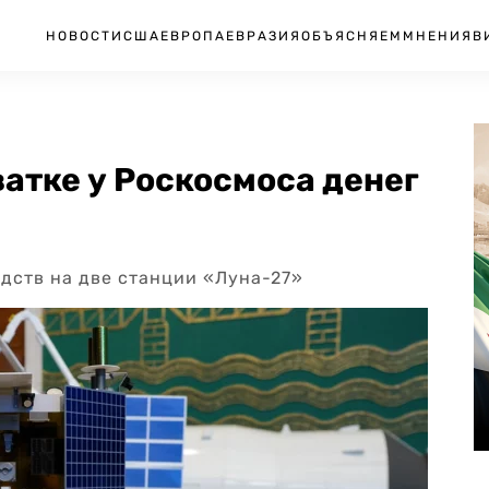
НОВОСТИ
США
ЕВРОПА
ЕВРАЗИЯ
ОБЪЯСНЯЕМ
МНЕНИЯ
В
ватке у Роскосмоса денег
едств на две станции «Луна-27»