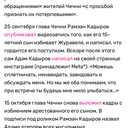
обращениями» жителей Чечни «с просьбой
признать их потерпевшими».
25 сентября глава Чечни Рамзан Кадыров
опубликовал
видеозапись того, как его 15-
летний сын избивает Журавеля, и написал, что
гордится его поступком. Вскоре после этого
сам Адам Кадыров
написал
на своей странице
инстаграме (принадлежит Meta*): «Можешь
сплетничать, ненавидеть, завидовать и
обсуждать меня. Но мы же оба понимаем, что
при встрече ты будешь мне мило улыбаться…»
15 октября глава Чечни снова
выложил
кадры с
избиением арестованного его сыном. В
подписи под роликом Рамзан Кадыров назвал
Адама «героем всех мусульман».