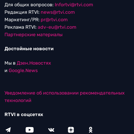
Для общих вопросов:
Infortvi@rtvi.com
Редакция RTVI:
news@rtvi.com
Маркетинг/PR:
pr@rtvi.com
Реклама RTVI:
adv-eu@rtvi.com
Партнерские материалы
Достойные новости
Мы в
Дзен.Новостях
и
Google.News
Уведомление об использовании рекомендательных
технологий
RTVI в соцсетях