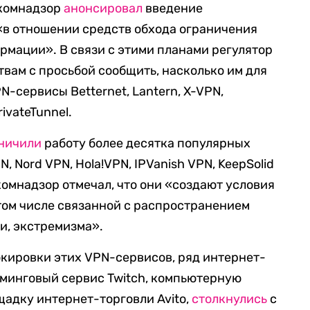
скомнадзор
анонсировал
введение
«в отношении средств обхода ограничения
рмации». В связи с этими планами регулятор
твам с просьбой сообщить, насколько им для
-сервисы Betternet, Lantern, X-VPN,
ivateTunnel.
ничили
работу более десятка популярных
N, Nord VPN, Hola!VPN, IPVanish VPN, KeepSolid
скомнадзор отмечал, что они «создают условия
 том числе связанной с распространением
и, экстремизма».
окировки этих VPN-сервисов, ряд интернет-
иминговый сервис Twitch, компьютерную
ощадку интернет-торговли Avito,
столкнулись
с