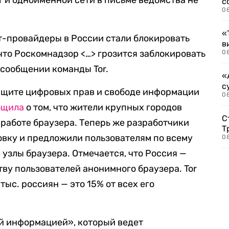
r и одноименной сети в письме ведомства не
с
0
«
т-провайдеры в России стали блокировать
в
, что Роскомнадзор <…> грозится заблокировать
0
 сообщении команды Tor.
«
с
ащите цифровых прав и свободе информации
08
бщила
о том, что жители крупных городов
С
 работе браузера. Теперь же разработчики
Т
вку и предложили пользователям по всему
08
узлы браузера. Отмечается, что Россия —
тву пользователей анонимного браузера. Tor
ыс. россиян — это 15% от всех его
й информацией», который ведет