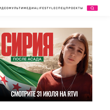
ИДЕО
МУЛЬТИМЕДИА
LIFESTYLE
СПЕЦПРОЕКТЫ