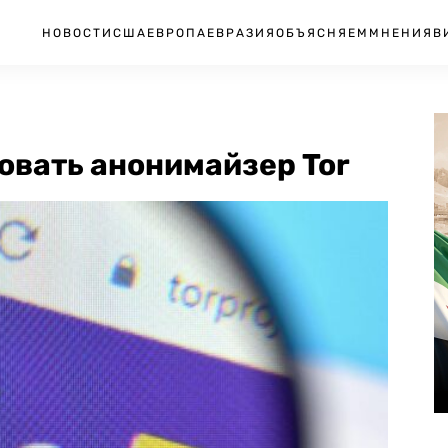
НОВОСТИ
США
ЕВРОПА
ЕВРАЗИЯ
ОБЪЯСНЯЕМ
МНЕНИЯ
В
овать анонимайзер Tor