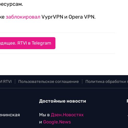
ресурсам.
кже
заблокировал
VyprVPN и Opera VPN.
дящее. RTVI в Telegram
И RTVI
|
Пользовательское соглашение
|
Политика обработки
Достойные новости
Ленинская
Мы в
Дзен.Новостях
и
Google.News