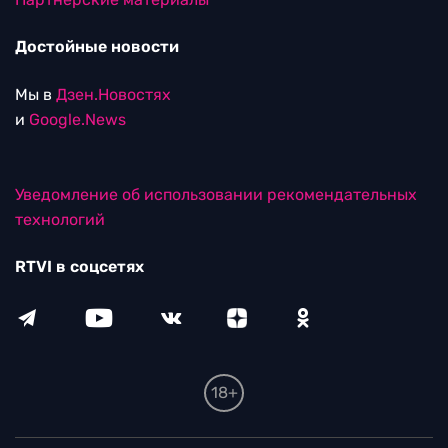
Достойные новости
Мы в
Дзен.Новостях
и
Google.News
Уведомление об использовании рекомендательных
технологий
RTVI в соцсетях
18+