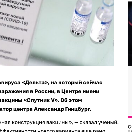
вируса «Дельта», на который сейчас
заражения в России, в Центре имени
вакцины «Спутник V». Об этом
ктор центра Александр Гинцбург.
нная конструкция вакцины», — сказал ученый.
С
эффективности нового варианта еще рано.
08