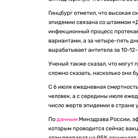
Гинцбург отметил, что высокая 
эпидемии связана со штаммом «Де
инфекционный процесс протекает
вариантами, а за четыре-пять дн
вырабатывает антитела за 10-12-
Ученый также сказал, что могут
сложно сказать, насколько они б
С 6 июля ежедневная смертность
человек, а с середины июля еже
число жертв эпидемии в стране 
По
данным
Минздрава России, э
которым проводится сейчас вакц
этом препарат на 95% защищает 