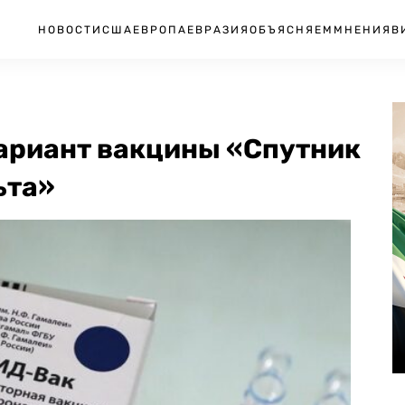
НОВОСТИ
США
ЕВРОПА
ЕВРАЗИЯ
ОБЪЯСНЯЕМ
МНЕНИЯ
В
вариант вакцины «Спутник
ьта»