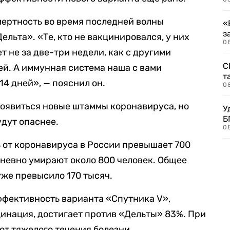
смертность во время последней волны
«
з
льта». «Те, кто не вакцинировался, у них
08
 не за две-три недели, как с другими
С
ей. А иммунная система наша с вами
т
14 дней», — пояснил он.
0
 появиться новые штаммы коронавируса, но
У
Б
удут опаснее.
0
 от коронавируса в России превышает 700
дневно умирают около 800 человек. Общее
уже превысило 170 тысяч.
ффективность варианта «Спутника V»,
инация, достигает против «Дельты» 83%. При
от тяжелого течения болезни.