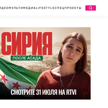
ИДЕО
МУЛЬТИМЕДИА
LIFESTYLE
СПЕЦПРОЕКТЫ