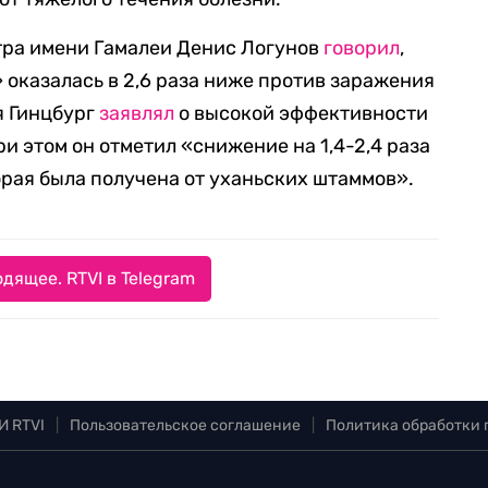
тра имени Гамалеи Денис Логунов
говорил
,
 оказалась в 2,6 раза ниже против заражения
я Гинцбург
заявлял
о высокой эффективности
и этом он отметил «снижение на 1,4-2,4 раза
орая была получена от уханьских штаммов».
дящее. RTVI в Telegram
И RTVI
|
Пользовательское соглашение
|
Политика обработки