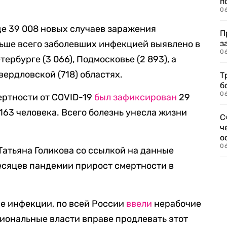
п
0
ще 39 008 новых случаев заражения
П
ьше всего заболевших инфекцией выявлено в
з
0
тербурге (3 066), Подмосковье (2 893), а
вердловской (718) областях.
Т
б
0
ертности от COVID-19
был зафиксирован
29
 163 человека. Всего болезнь унесла жизни
С
ч
о
0
атьяна Голикова со ссылкой на данные
месяцев пандемии прирост смертности в
е инфекции, по всей России
ввели
нерабочие
егиональные власти вправе продлевать этот