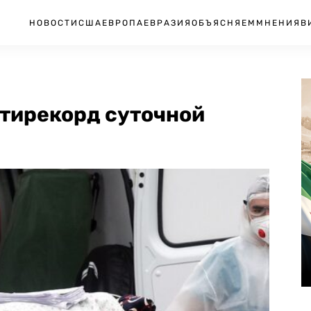
НОВОСТИ
США
ЕВРОПА
ЕВРАЗИЯ
ОБЪЯСНЯЕМ
МНЕНИЯ
В
нтирекорд суточной