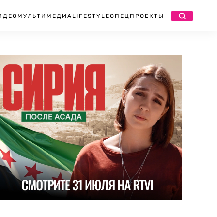
ИДЕО
МУЛЬТИМЕДИА
LIFESTYLE
СПЕЦПРОЕКТЫ