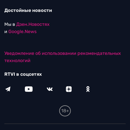
Достойные новости
Мы в
Дзен.Новостях
и
Google.News
Уведомление об использовании рекомендательных
технологий
RTVI в соцсетях
18+