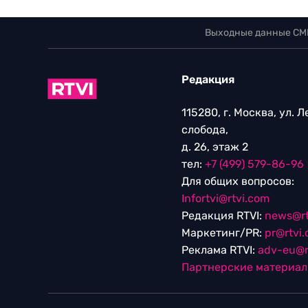
Выходные данные СМ
Редакция
115280, г. Москва, ул. 
слобода,
д. 26, этаж 2
тел:
+7 (499) 579-86-96
Для общих вопросов:
Infortvi@rtvi.com
Редакция RTVI:
news@rt
Маркетинг/PR:
pr@rtvi
Реклама RTVI:
adv-eu@r
Партнерские материа