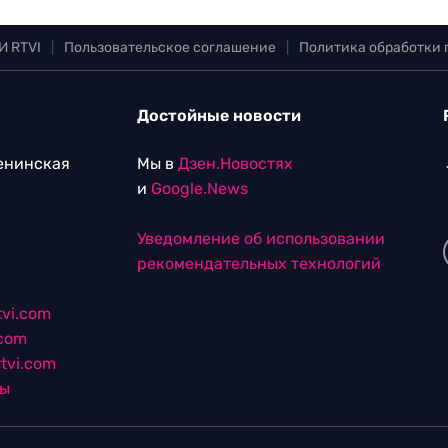
И RTVI
|
Пользовательское соглашение
|
Политика обработки
Достойные новости
Ленинская
Мы в
Дзен.Новостях
и
Google.News
Уведомление об использовании
рекомендательных технологий
vi.com
.com
tvi.com
лы