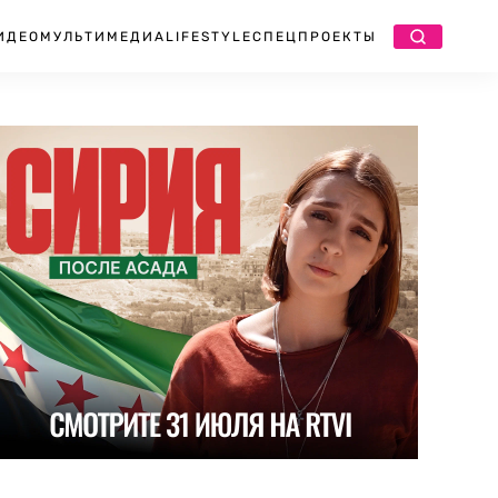
ИДЕО
МУЛЬТИМЕДИА
LIFESTYLE
СПЕЦПРОЕКТЫ