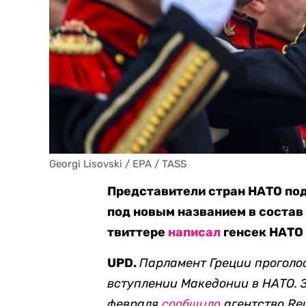
Georgi Lisovski / EPA / TASS
Представители стран НАТО по
под новым названием в состав 
твиттере
написал
генсек НАТО 
UPD.
Парламент Греции проголо
вступлении Македонии в НАТО. З
февраля
сообщило
агентство Reu