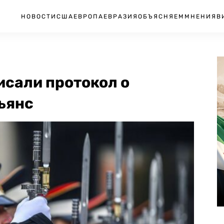
НОВОСТИ
США
ЕВРОПА
ЕВРАЗИЯ
ОБЪЯСНЯЕМ
МНЕНИЯ
В
исали протокол о
ьянс