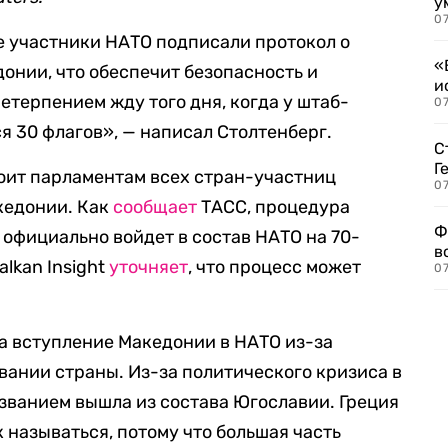
у
07
се участники НАТО подписали протокол о
«
онии, что обеспечит безопасность и
и
етерпением жду того дня, когда у штаб-
0
я 30 флагов», — написал Столтенберг.
С
Г
оит парламентам всех стран-участниц
07
акедонии. Как
сообщает
ТАСС, процедура
Ф
а официально войдет в состав НАТО на 70-
в
alkan Insight
уточняет
, что процесс может
07
ла вступление Македонии в НАТО из-за
вании страны. Из-за политического кризиса в
азванием вышла из состава Югославии. Греция
к называться, потому что большая часть