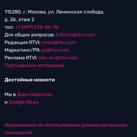
115280, г. Москва, ул. Ленинская слобода,
д. 26, этаж 2
тел:
+7 (499) 579-86-96
Для общих вопросов:
Infortvi@rtvi.com
Редакция RTVI:
news@rtvi.com
Маркетинг/PR:
pr@rtvi.com
Реклама RTVI:
adv-eu@rtvi.com
Партнерские материалы
Достойные новости
Мы в
Дзен.Новостях
и
Google.News
Уведомление об использовании рекомендательных
технологий