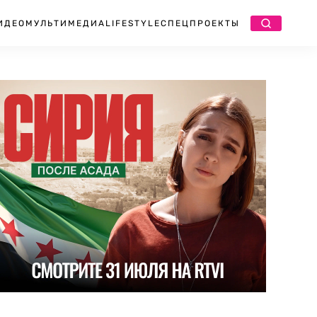
ИДЕО
МУЛЬТИМЕДИА
LIFESTYLE
СПЕЦПРОЕКТЫ