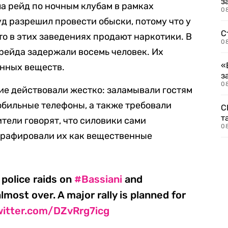
з
ла рейд по ночным клубам в рамках
08
д разрешил провести обыски, потому что у
С
то в этих заведениях продают наркотики. В
08
я рейда задержали восемь человек. Их
«
нных веществ.
з
08
ие действовали жестко: заламывали гостям
обильные телефоны, а также требовали
С
т
тели говорят, что силовики сами
0
графировали их как вещественные
 police raids on
#Bassiani
and
lmost over. A major rally is planned for
twitter.com/DZvRrg7icg