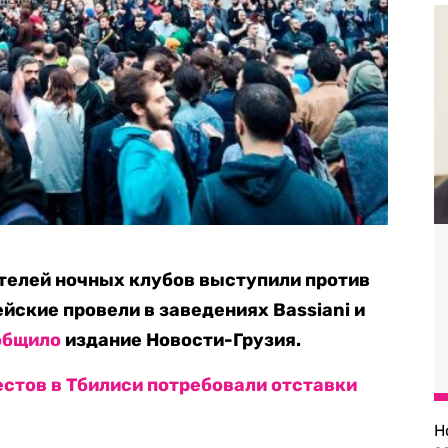
ителей ночных клубов выступили против
йские провели в заведениях Bassiani и
общило
издание Новости-Грузия.
естов в Тбилиси потребовали отставки
Н