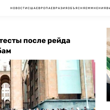
НОВОСТИ
США
ЕВРОПА
ЕВРАЗИЯ
ОБЪЯСНЯЕМ
МНЕНИЯ
В
тесты после рейда
бам