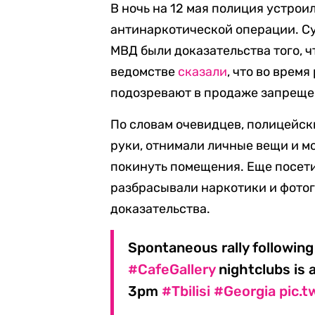
В ночь на 12 мая полиция устрои
антинаркотической операции. Су
МВД были доказательства того, ч
ведомстве
сказали
, что во врем
подозревают в продаже запреще
По словам очевидцев, полицейск
руки, отнимали личные вещи и м
покинуть помещения. Еще посети
разбрасывали наркотики и фото
доказательства.
Spontaneous rally following
#CafeGallery
nightclubs is a
3pm
#Tbilisi
#Georgia
pic.