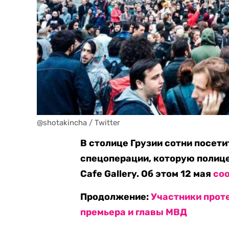
@shotakincha / Twitter
В столице Грузии сотни посет
спецоперации, которую полице
Cafe Gallery. Об этом 12 мая
со
Продолжение:
Участники прот
премьера и главы МВД