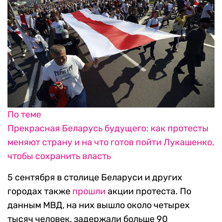
По теме
Прекрасная Беларусь будущего: как протесты
меняют страну и на что готов пойти Лукашенко,
чтобы сохранить власть
5 сентября в столице Беларуси и других
городах также
прошли
акции протеста. По
данным МВД, на них вышло около четырех
тысяч человек, задержали больше 90