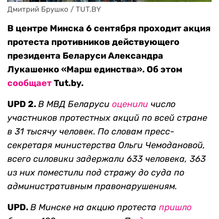
Дмитрий Брушко / TUT.BY
В центре Минска 6 сентября проходит акция
протеста противников действующего
президента Беларуси Александра
Лукашенко «Марш единства». Об этом
сообщает
Tut.by.
UPD 2.
В
МВД Беларуси
оценили
число
участников протестных акций по всей стране
в 31 тысячу человек. По словам п
ресс-
секретаря министерства Ольги Чемодановой,
всего силовики задержали 633 человека, 363
из них поместили под стражу до суда по
административным правонарушениям.
UPD.
В Минске на акцию протеста
пришло