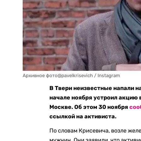
Архивное фото@pavelkrisevich / Instagram
В Твери неизвестные напали н
начале ноября устроил акцию 
Москве. Об этом 30 ноября
соо
ссылкой на активиста.
По словам Крисевича, возле жел
мужчин. Они заявили, что активи