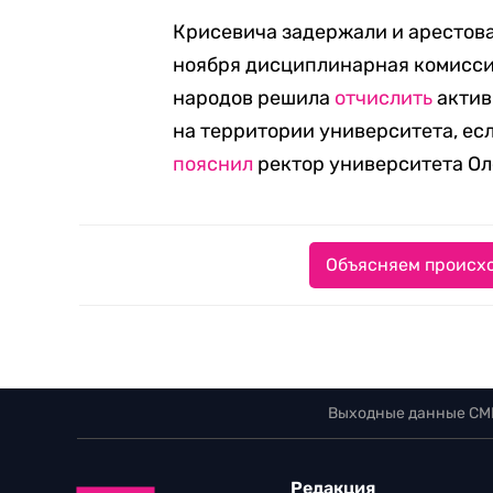
Крисевича задержали и арестова
ноября дисциплинарная комисси
народов решила
отчислить
актив
на территории университета, есл
пояснил
ректор университета Ол
Объясняем происхо
Выходные данные СМ
Редакция