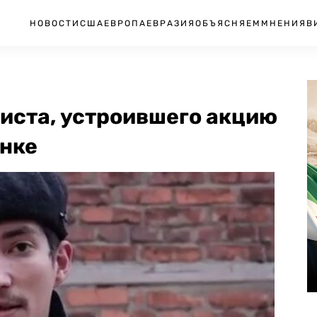
НОВОСТИ
США
ЕВРОПА
ЕВРАЗИЯ
ОБЪЯСНЯЕМ
МНЕНИЯ
В
виста, устроившего акцию
янке