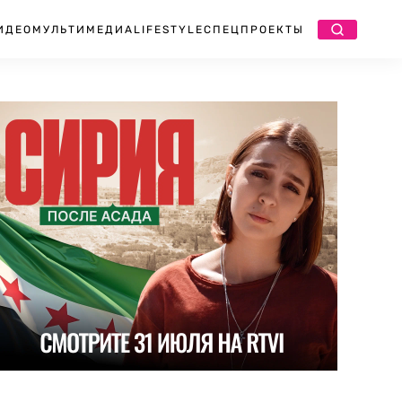
ИДЕО
МУЛЬТИМЕДИА
LIFESTYLE
СПЕЦПРОЕКТЫ