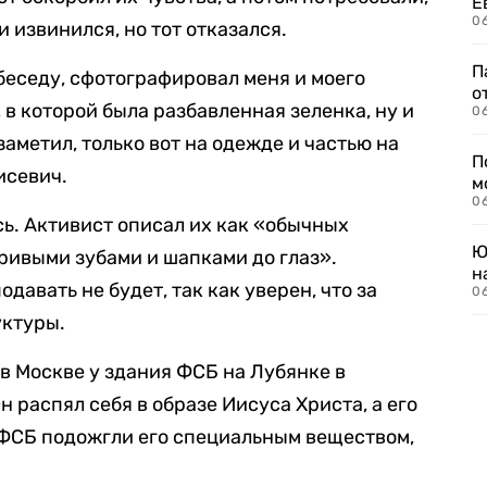
Е
06
и извинился, но тот отказался.
П
 беседу, сфотографировал меня и моего
о
 в которой была разбавленная зеленка, ну и
06
заметил, только вот на одежде и частью на
П
исевич.
м
06
ь. Активист описал их как «обычных
Ю
кривыми зубами и шапками до глаз».
н
давать не будет, так как уверен, что за
06
уктуры.
в Москве у здания ФСБ на Лубянке в
 распял себя в образе Иисуса Христа, а его
 ФСБ подожгли его специальным веществом,