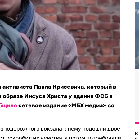
а активиста Павла Крисевича, который в
в образе Иисуса Христа у здания ФСБ в
бщило
сетевое издание «МБХ медиа» со
езнодорожного вокзала к нему подошли двое
В
ст оскорбил их чувства, а потом потребовали,