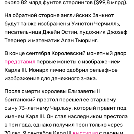
около 82 млрд фунтов стерлингов ($99,8 млрд).
На обратной стороне английских банкнот
будут также изображены Уинстон Черчилль,
писательница Джейн Остин, художник Джозеф
Теернер и математик Алан Тьюринг.
В конце сентября Королевский монетный двор
представил
первые монеты с изображением
Карла III. Монарх лично одобрил рельефное
изображение для денежного знака.
После смерти королевы Елизаветы II
британский престол перешел ее старшему
сыну 73-летнему Чарльзу, который правит под
именем Карл III. Он стал наследником престола
в три года, однако получил трон только через
70 лет. 9 сентября Карл III
выступил
с первым