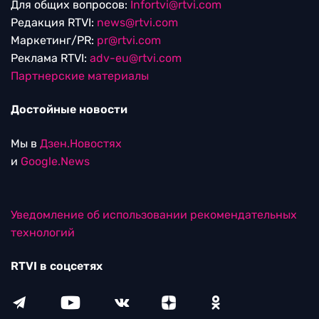
Для общих вопросов:
Infortvi@rtvi.com
Редакция RTVI:
news@rtvi.com
Маркетинг/PR:
pr@rtvi.com
Реклама RTVI:
adv-eu@rtvi.com
Партнерские материалы
Достойные новости
Мы в
Дзен.Новостях
и
Google.News
Уведомление об использовании рекомендательных
технологий
RTVI в соцсетях