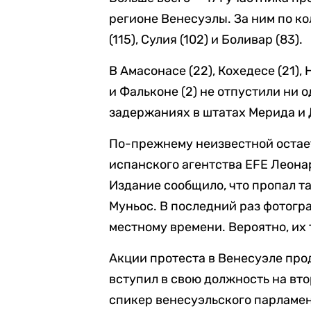
регионе Венесуэлы. За ним по к
(115), Сулия (102) и Боливар (83).
В Амасонасе (22), Кохедесе (21), 
и Фальконе (2) не отпустили ни
задержаниях в штатах Мерида и 
По-прежнему неизвестной остае
испанского агентства EFE Леона
Издание сообщило, что пропал т
Муньос. В последний раз фотог
местному времени. Вероятно, их
Акции протеста в Венесуэле про
вступил в свою должность на вт
спикер венесуэльского парламен