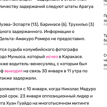
п
0
оличеству задержаний следуют штаты Арагуа
П
з
Нуэва-Эспарте (13), Баринасе (6), Трухильо (3)
0
 одного задержанного. Информации о
Т
Дельта-Амакуро Ромеро не предоставил.
б
0
тся судьба колумбийского фотографа
С
рдо Муньоса, который
исчез
в Каракасе.
ч
акже водитель-венесуэлец, с которым был
о
0
раф
выходил
на связь 30 января в 11 утра по
 также задержали.
должаются с 10 января, когда Николас Мадуро
орой срок. 23 января оппозиционный лидер и
та Хуан Гуайдо на многотысячном митинге