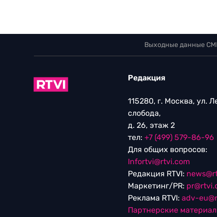
Выходные данные СМ
Редакция
115280, г. Москва, ул. 
слобода,
д. 26, этаж 2
тел:
+7 (499) 579-86-96
Для общих вопросов:
Infortvi@rtvi.com
Редакция RTVI:
news@rt
Маркетинг/PR:
pr@rtvi
Реклама RTVI:
adv-eu@r
Партнерские материа