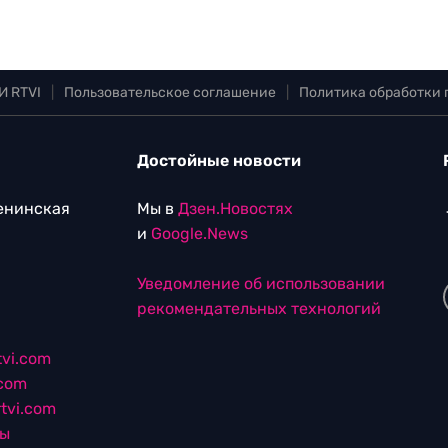
И RTVI
|
Пользовательское соглашение
|
Политика обработки
Достойные новости
Ленинская
Мы в
Дзен.Новостях
и
Google.News
Уведомление об использовании
рекомендательных технологий
vi.com
.com
tvi.com
лы