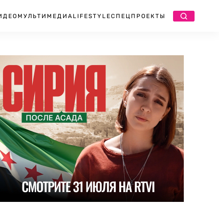
ИДЕО
МУЛЬТИМЕДИА
LIFESTYLE
СПЕЦПРОЕКТЫ