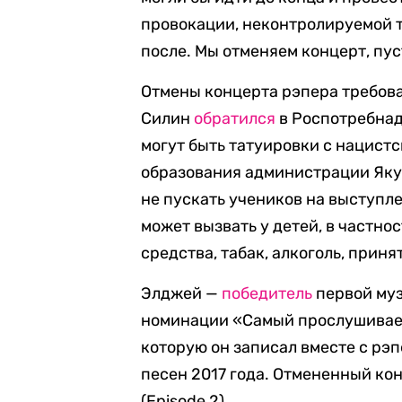
провокации, неконтролируемой т
после. Мы отменяем концерт, пус
Отмены концерта рэпера требова
Силин
обратился
в Роспотребнадз
могут быть татуировки с нацист
образования администрации Як
не пускать учеников на выступл
может вызвать у детей, в частно
средства, табак, алкоголь, приня
Элджей —
победитель
первой муз
номинации «Самый прослушиваем
которую он записал вместе с рэп
песен 2017 года. Отмененный кон
(Episode 2).