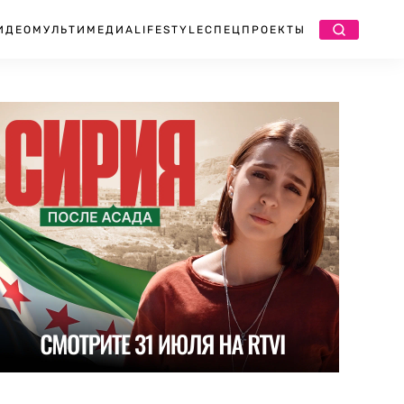
ИДЕО
МУЛЬТИМЕДИА
LIFESTYLE
СПЕЦПРОЕКТЫ