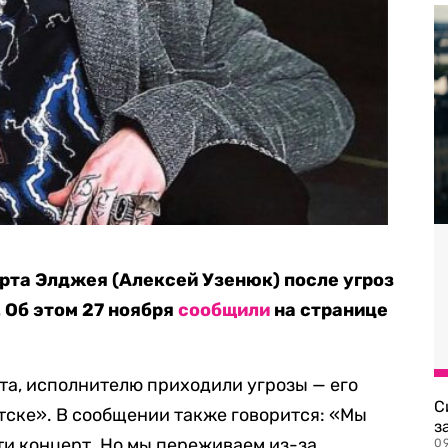
рта Элджея (Алексей Узенюк) после угроз
 Об этом 27 ноября
сообщили
на странице
та, исполнителю приходили угрозы — его
С
утске». В сообщении также говорится: «Мы
з
ти концерт. Но мы переживаем из-за
0