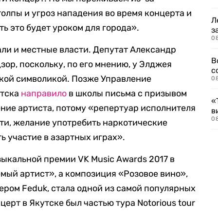
олпы и угроз нападения во время концерта и
Л
ть это будет уроком для города».
з
0
ли и местные власти. Депутат Александр
В
ор, поскольку, по его мнению, у Элджея
с
ской символикой. Позже Управление
0
утска
направило
в школы письма с призывом
«
ение артиста, потому «репертуар исполнителя
в
0
сти, желание употребить наркотические
ть участие в азартных играх».
ыкальной премии VK Music Awards 2017 в
ый артист», а композиция «Розовое вино»,
ером Feduk, стала одной из самой популярных
церт в Якутске был частью тура Notorious tour