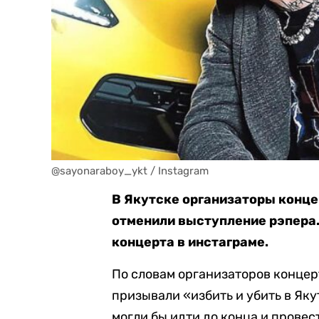
@sayonaraboy_ykt / Instagram
В Якутске организаторы конце
отменили выступление рэпера.
концерта в инстаграме.
По словам организаторов концер
призывали «избить и убить в Як
могли бы идти до конца и провес