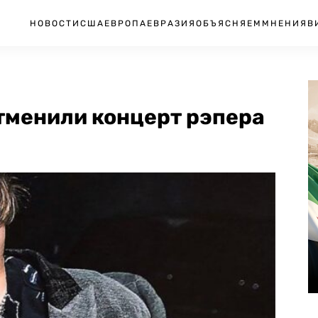
НОВОСТИ
США
ЕВРОПА
ЕВРАЗИЯ
ОБЪЯСНЯЕМ
МНЕНИЯ
В
отменили концерт рэпера