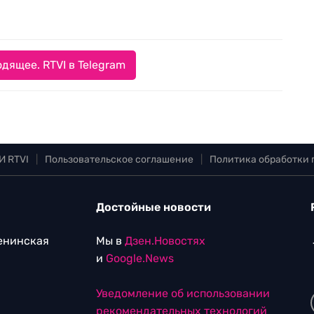
дящее. RTVI в Telegram
И RTVI
|
Пользовательское соглашение
|
Политика обработки
Достойные новости
Ленинская
Мы в
Дзен.Новостях
и
Google.News
Уведомление об использовании
рекомендательных технологий