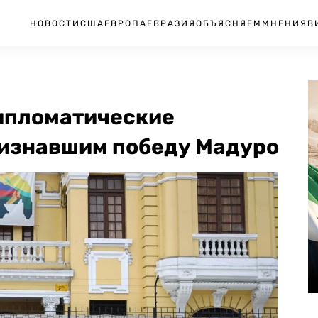
НОВОСТИ
США
ЕВРОПА
ЕВРАЗИЯ
ОБЪЯСНЯЕМ
МНЕНИЯ
В
ипломатические
ризнавшим победу Мадуро