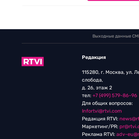
Выходные данные СМ
Редакция
115280, г. Москва, ул. 
слобода,
д. 26, этаж 2
тел:
+7 (499) 579-86-96
Для общих вопросов:
Infortvi@rtvi.com
Редакция RTVI:
news@rt
Маркетинг/PR:
pr@rtvi
Реклама RTVI:
adv-eu@r