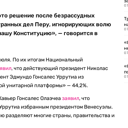
з
07
то решение после безрассудных
Т
транных дел Перу, игнорирующих волю
н
07
нашу Конституцию», — говорится в
«
н
07
юля. По их итогам Национальный
«
явил
, что действующий президент Николас
п
нент Эдмундо Гонсалес Уррутиа из
07
й унитарной платформы» — 44,2%.
Хавьер Гонсалес Олаэчеа
заявил
, что
 Уррутиа избранным президентом Венесуэлы.
ию разделяют многие страны, правительства и