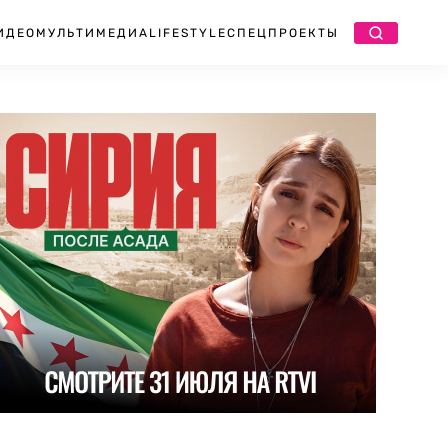
ИДЕО
МУЛЬТИМЕДИА
LIFESTYLE
СПЕЦПРОЕКТЫ