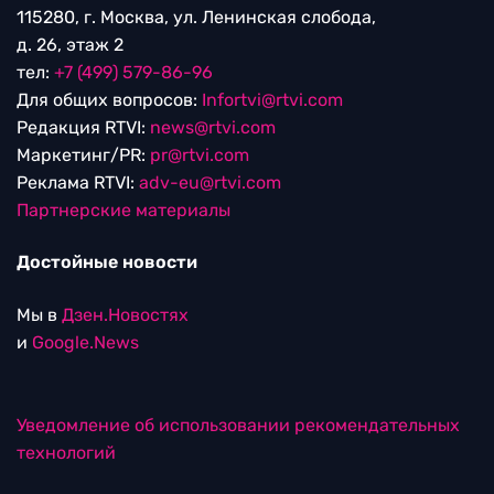
115280, г. Москва, ул. Ленинская слобода,
д. 26, этаж 2
тел:
+7 (499) 579-86-96
Для общих вопросов:
Infortvi@rtvi.com
Редакция RTVI:
news@rtvi.com
Маркетинг/PR:
pr@rtvi.com
Реклама RTVI:
adv-eu@rtvi.com
Партнерские материалы
Достойные новости
Мы в
Дзен.Новостях
и
Google.News
Уведомление об использовании рекомендательных
технологий