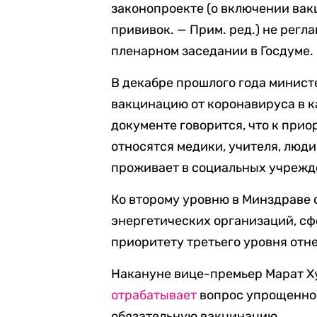
законопроекте (о включении вак
прививок. — Прим. ред.) не регл
пленарном заседании в Госдуме.
В декабре прошлого года минис
вакцинацию от коронавируса в 
документе говорится, что к при
относятся медики, учителя, люди
проживает в социальных учрежд
Ко второму уровню в Минздраве 
энергетических организаций, сфе
приоритету третьего уровня отн
Накануне вице-премьер Марат Ху
отрабатывает
вопрос упрощенног
обязательную вакцинацию.