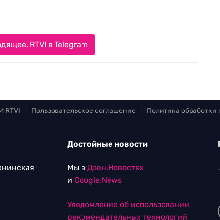
дящее. RTVI в Telegram
И RTVI
|
Пользовательское соглашение
|
Политика обработки
Достойные новости
Ленинская
Мы в
Дзен.Новостях
и
Google.News
Уведомление об использовании
рекомендательных технологий