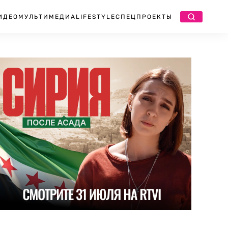
ИДЕО
МУЛЬТИМЕДИА
LIFESTYLE
СПЕЦПРОЕКТЫ