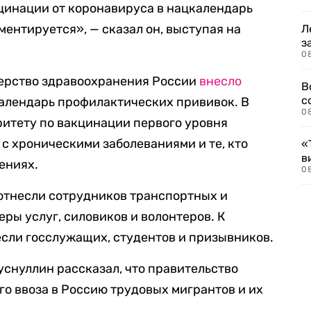
цинации от коронавируса в нацкалендарь
аментируется», — сказал он, выступая на
Л
з
0
терство здравоохранения России
внесло
В
с
календарь профилактических прививок. В
0
оритету по вакцинации первого уровня
 с хроническими заболеваниями и те, кто
«
в
ениях.
0
отнесли сотрудников транспортных и
ры услуг, силовиков и волонтеров. К
если госслужащих, студентов и призывников.
снуллин рассказал, что правительство
о ввоза в Россию трудовых мигрантов и их