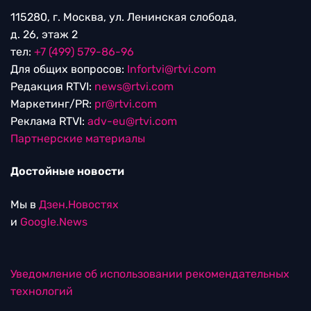
115280, г. Москва, ул. Ленинская слобода,
д. 26, этаж 2
тел:
+7 (499) 579-86-96
Для общих вопросов:
Infortvi@rtvi.com
Редакция RTVI:
news@rtvi.com
Маркетинг/PR:
pr@rtvi.com
Реклама RTVI:
adv-eu@rtvi.com
Партнерские материалы
Достойные новости
Мы в
Дзен.Новостях
и
Google.News
Уведомление об использовании рекомендательных
технологий