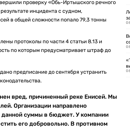
завершили проверку «Обь-Иртышского речного
 результате инцидента с судном,
Л
з
ей в общей сложности попало 79,3 тонны
0
В
ены протоколы по части 4 статьи 8.13 и
с
0
ность по которым предусматривает штраф до
«
в
ыдано предписание до сентября устранить
0
конодательства.
нен вред, причиненный реке Енисей. Мы
ублей. Организации направлено
 данной суммы в бюджет. У компании
естить его добровольно. В противном