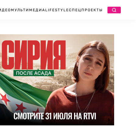
ИДЕО
МУЛЬТИМЕДИА
LIFESTYLE
СПЕЦПРОЕКТЫ