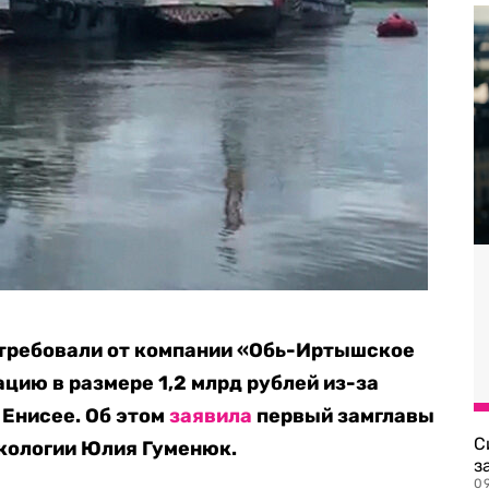
отребовали от компании «Обь-Иртышское
цию в размере 1,2 млрд рублей из-за
 Енисее. Об этом
заявила
первый замглавы
С
кологии Юлия Гуменюк.
з
0