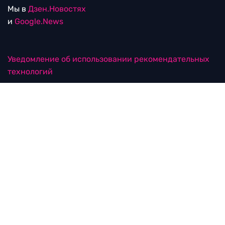
Мы в
Дзен.Новостях
и
Google.News
Уведомление об использовании рекомендательных
технологий
RTVI в соцсетях
18+
© ООО "ЭрТиВиАй Продакшн". Все права защищены.
При цитировании материалов активная