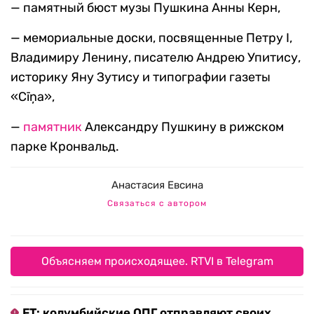
— памятный бюст музы Пушкина Анны Керн,
— мемориальные доски, посвященные Петру I,
Владимиру Ленину, писателю Андрею Упитису,
историку Яну Зутису и типографии газеты
«Cīņa»,
—
памятник
Александру Пушкину в рижском
парке Кронвальд.
Анастасия Евсина
Связаться с автором
Объясняем происходящее. RTVI в Telegram
FT: колумбийские ОПГ отправляют своих