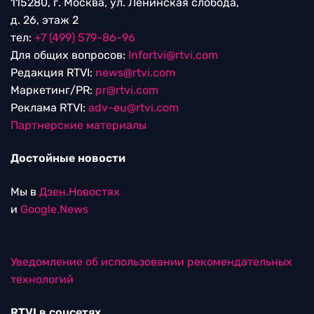
115280, г. Москва, ул. Ленинская слобода,
д. 26, этаж 2
тел:
+7 (499) 579-86-96
Для общих вопросов:
Infortvi@rtvi.com
Редакция RTVI:
news@rtvi.com
Маркетинг/PR:
pr@rtvi.com
Реклама RTVI:
adv-eu@rtvi.com
Партнерские материалы
Достойные новости
Мы в
Дзен.Новостях
и
Google.News
Уведомление об использовании рекомендательных
технологий
RTVI в соцсетях