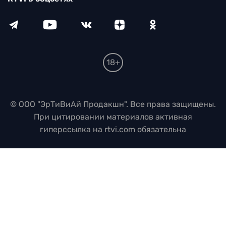
18+
© ООО "ЭрТиВиАй Продакшн". Все права защищены.
При цитировании материалов активная
гиперссылка на rtvi.com обязательна