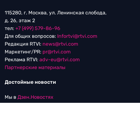
115280, г. Москва, ул. Ленинская слобода,
д. 26, этаж 2
тел:
+7 (499) 579-86-96
Для общих вопросов:
Infortvi@rtvi.com
Редакция RTVI:
news@rtvi.com
Маркетинг/PR:
pr@rtvi.com
Реклама RTVI:
adv-eu@rtvi.com
Партнерские материалы
Достойные новости
Мы в
Дзен.Новостях
и
Google.News
Уведомление об использовании рекомендательных
технологий